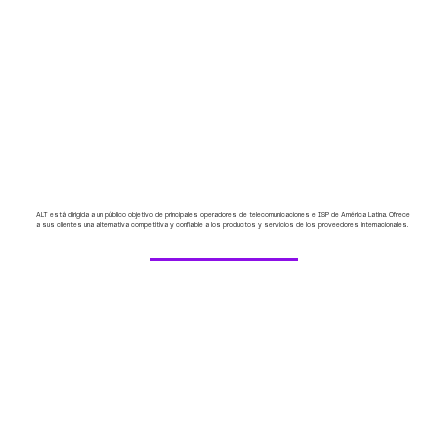
ALT está dirigida a un público objetivo de principales operadores de telecomunicaciones e ISP de América Latina. Ofrece
a sus clientes una alternativa competitiva y confiable a los productos y servicios de los proveedores internacionales.