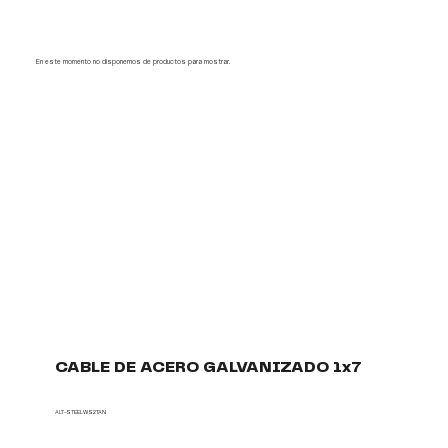
En este momento no disponemos de productos para mostrar.
CABLE DE ACERO GALVANIZADO 1x7
ALT-STEELWS2TAN