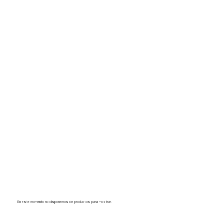
En este momento no disponemos de productos para mostrar.