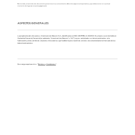
Bienvenido, a través de este documento ponemos en su conocimiento diferentes aspectos importantes y que debes tener en cuenta al
momento de ingresar a nuestra página web.
ASPECTOS GENERALES
La propietaria del sitio web es American Line Telecom S.A., identificada con RUC 155747451-2- 2024 DV: 51, empresa con domicilio en
Ciudad de Panamá, Panamá (en adelante, ‘’American Line Telecom’’ o ‘’ALT’’) cuyas actividades están encaminadas a la
fabricación y el desarrollo de soluciones innovadoras que faciliten la prestación de servicios de conectividad en el mercado de las
telecomunicaciones.
Descarga aquí nuestros “
Términos y Condiciones
”.