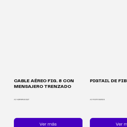
CABLE AÉREO FIG. 8 CON
PIGTAIL DE FI
MENSAJERO TRENZADO
ALT-AERF8PRJSOD2T
ALT-PIGTFOSERIES
Ver más
Ver 