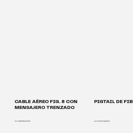
CABLE AÉREO FIG. 8 CON
PIGTAIL DE FI
MENSAJERO TRENZADO
ALT-AERF8PRJSOD2T
ALT-PIGTFOSERIES