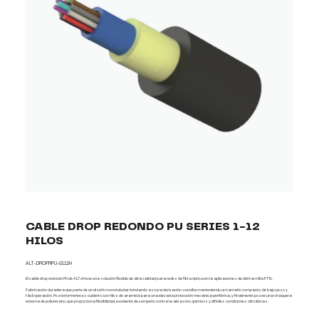
CABLE DROP REDONDO PU SERIES 1-12
HILOS
ALT-DROPRPU-S112H
El cable drop redondo PU de ALT ofrece una solución flexible de alta calidad para redes de fibra óptica en la aplicaciones de última milla FTTx.
Fabricación duradera que parte de un diseño monotubular brindando así una derivación sencilla manteniendo un tamaño compacto, de bajo peso y
fácil operación. Posteriormente es cubierto con hilos de aramida para una elevada protección mecánica periférica, y finalmente posee una chaqueta
externa de poliuretano, que proporciona flexibilidad, excelente desempeño contra la abrasión, químicos y difíciles condiciones climáticas.